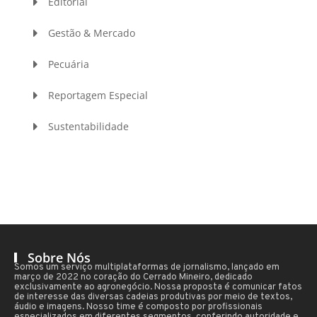
Editorial
Gestão & Mercado
Pecuária
Reportagem Especial
Sustentabilidade
Sobre Nós
Somos um serviço multiplataformas de jornalismo, lançado em
março de 2022 no coração do Cerrado Mineiro, dedicado
exclusivamente ao agronegócio. Nossa proposta é comunicar fatos
de interesse das diversas cadeias produtivas por meio de textos,
áudio e imagens. Nosso time é composto por profissionais
especializados em diferentes segmentos, conferindo autoridade e