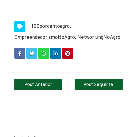
100porcentoagro
,
EmpreendedorismoNoAgro
,
NetworkingNoAgro
Post Anterior
Post Seguinte