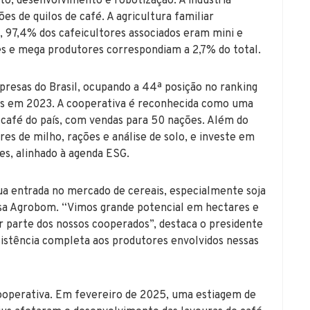
to, desenvolvimento e robotização. A indústria
es de quilos de café. A agricultura familiar
 97,4% dos cafeicultores associados eram mini e
s e mega produtores correspondiam a 2,7% do total.
resas do Brasil, ocupando a 44ª posição no ranking
es em 2023. A cooperativa é reconhecida como uma
 café do país, com vendas para 50 nações. Além do
res de milho, rações e análise de solo, e investe em
es, alinhado à agenda ESG.
sua entrada no mercado de cereais, especialmente soja
sa Agrobom. “Vimos grande potencial em hectares e
r parte dos nossos cooperados”, destaca o presidente
sistência completa aos produtores envolvidos nessas
ooperativa. Em fevereiro de 2025, uma estiagem de