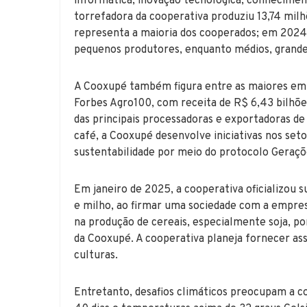
informática, inovação tecnológica, conhecimen
torrefadora da cooperativa produziu 13,74 milhõ
representa a maioria dos cooperados; em 2024,
pequenos produtores, enquanto médios, grande
A Cooxupé também figura entre as maiores emp
Forbes Agro100, com receita de R$ 6,43 bilhõ
das principais processadoras e exportadoras de
café, a Cooxupé desenvolve iniciativas nos seto
sustentabilidade por meio do protocolo Geraçõ
Em janeiro de 2025, a cooperativa oficializou 
e milho, ao firmar uma sociedade com a empre
na produção de cereais, especialmente soja, po
da Cooxupé. A cooperativa planeja fornecer as
culturas.
Entretanto, desafios climáticos preocupam a c