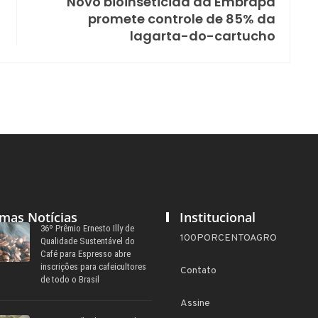
Novo bioinseticida da Embrapa
promete controle de 85% da
lagarta-do-cartucho
imas Notícias
Institucional
36º Prêmio Ernesto Illy de
100PORCENTOAGRO
Qualidade Sustentável do
Café para Espresso abre
inscrições para cafeicultores
Contato
de todo o Brasil
Assine