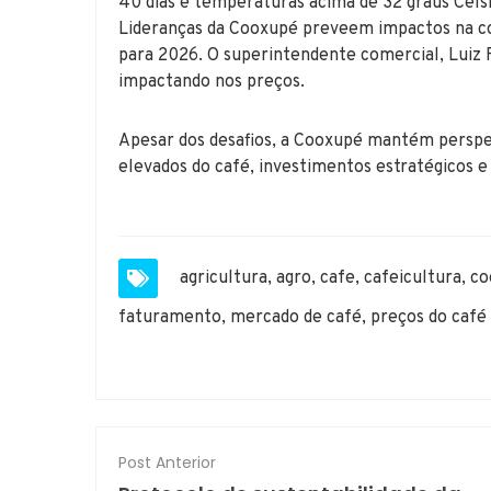
40 dias e temperaturas acima de 32 graus Cels
Lideranças da Cooxupé preveem impactos na co
para 2026. O superintendente comercial, Luiz F
impactando nos preços.
Apesar dos desafios, a Cooxupé mantém perspec
elevados do café, investimentos estratégicos e 
agricultura
,
agro
,
cafe
,
cafeicultura
,
co
faturamento
,
mercado de café
,
preços do café
Post Anterior