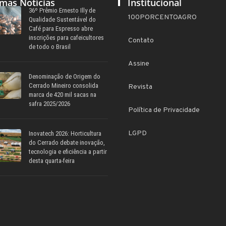
imas Notícias
Institucional
36º Prêmio Ernesto Illy de
100PORCENTOAGRO
Qualidade Sustentável do
Café para Espresso abre
inscrições para cafeicultores
Contato
de todo o Brasil
Assine
Denominação de Origem do
Cerrado Mineiro consolida
Revista
marca de 420 mil sacas na
safra 2025/2026
Política de Privacidade
LGPD
Inovatech 2026: Horticultura
do Cerrado debate inovação,
tecnologia e eficiência a partir
desta quarta-feira