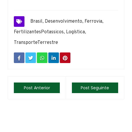
Brasil
,
Desenvolvimento
,
Ferrovia
,
FertilizantesPotassicos
,
Logística
,
TransporteTerrestre
Post Anterior
Post Seguinte